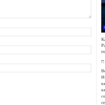
К
Р
п
В
И
к
к
с
с