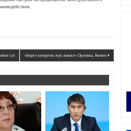
заимодействия.
ючат газ
«Бирге көтөргөн жүк жеңил» Орловка, Кемин