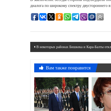
диалога по широкому спектру двустороннего в
Навигация
В некоторых районах Бишкека и Кара-Балты откл
по
записям
Вам также понравится