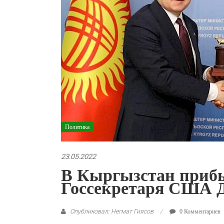
Политика
23.05.2022
В Кыргызстан приб
Госсекретаря США 
Опубликовал: Негмат Гиясов
0 Комментариев