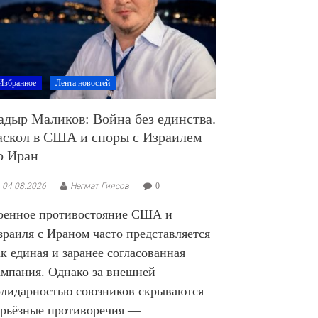
Избранное
Лента новостей
адыр Маликов: Война без единства.
аскол в США и споры с Израилем
о Иран
04.08.2026
Негмат Гиясов
0
оенное противостояние США и
зраиля с Ираном часто представляется
ак единая и заранее согласованная
ампания. Однако за внешней
олидарностью союзников скрываются
ерьёзные противоречия —