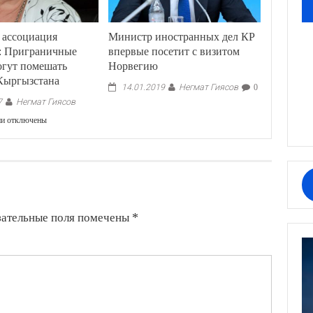
 ассоциация
Министр иностранных дел КР
а: Приграничные
впервые посетит с визитом
огут помешать
Норвегию
 Кыргызстана
Негмат Гиясов
14.01.2019
0
Негмат Гиясов
7
к
ии
отключены
записи
Туристская
ассоциация
Казахстана:
Приграничные
вопросы
могут
зательные поля помечены
*
помешать
турсезону
Кыргызстана