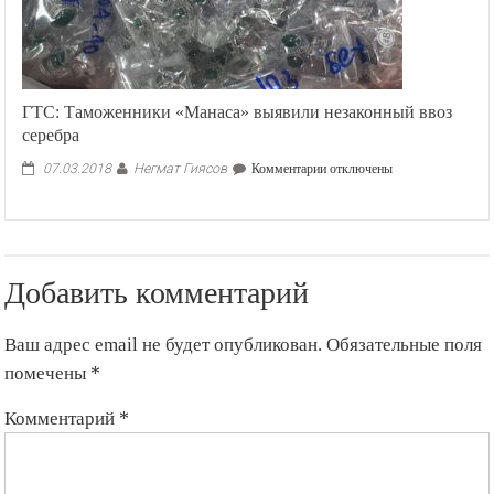
ГТС: Таможенники «Манаса» выявили незаконный ввоз
серебра
Негмат Гиясов
к
07.03.2018
Комментарии
отключены
записи
ГТС:
Таможенники
«Манаса»
выявили
Добавить комментарий
незаконный
ввоз
серебра
Ваш адрес email не будет опубликован.
Обязательные поля
помечены
*
Комментарий
*