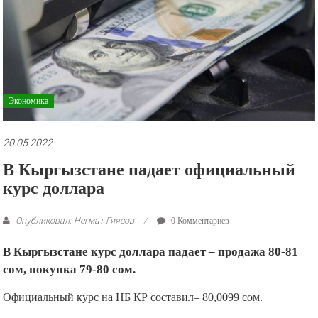
рекламные
ролики
и
презентации.
Экономика
20.05.2022
В Кыргызстане падает официальный
курс доллара
Опубликовал: Негмат Гиясов
0 Комментариев
В Кыргызстане курс доллара падает – продажа 80-81
сом, покупка 79-80 сом.
Официальный курс на НБ КР составил– 80,0099 сом.