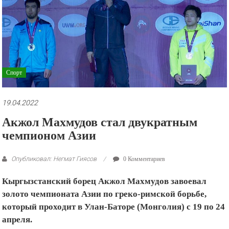
рекламные
ролики
и
презентации.
Спорт
19.04.2022
Акжол Махмудов стал двукратным
чемпионом Азии
Опубликовал: Негмат Гиясов
0 Комментариев
Кыргызстанский борец Акжол Махмудов завоевал
золото чемпионата Азии по греко-римской борьбе,
который проходит в Улан-Баторе (Монголия) с 19 по 24
апреля.