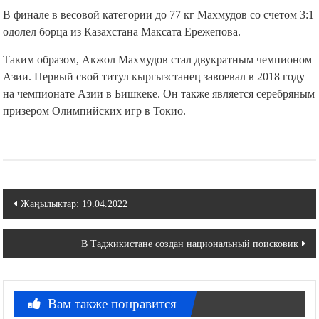
В финале в весовой категории до 77 кг Махмудов со счетом 3:1
одолел борца из Казахстана Максата Ережепова.
Таким образом, Акжол Махмудов стал двукратным чемпионом
Азии. Первый свой титул кыргызстанец завоевал в 2018 году
на чемпионате Азии в Бишкеке. Он также является серебряным
призером Олимпийских игр в Токио.
Навигация
Жаңылыктар: 19.04.2022
по
В Таджикистане создан национальный поисковик
записям
Вам также понравится