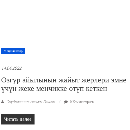
Жаңылыктар
14.04.2022
Озгур айылынын жайыт жерлери эмне
үчүн жеке менчикке өтүп кеткен
Опубликовал: Негмат Гиясов
0 Комментариев
Читать далее