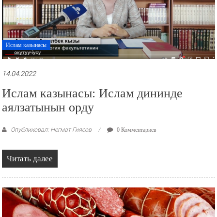
Ислам казынасы
14.04.2022
Ислам казынасы: Ислам дининде
аялзатынын орду
Опубликовал: Негмат Гиясов
0 Комментариев
Читать далее