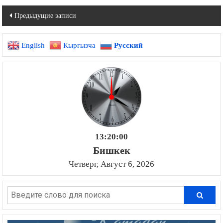
Навигация
Предыдущие записи
по
English
Кыргызча
Русский
записям
13:20:02
Бишкек
Четверг, Август 6, 2026