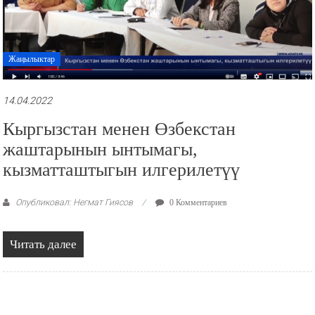
Жаңылыктар
14.04.2022
Кыргызстан менен Өзбекстан
жаштарынын ынтымагы,
кызматташтыгын илгерилетүү
Опубликовал: Негмат Гиясов
0 Комментариев
Читать далее