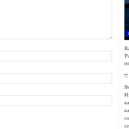
К
Р
п
В
И
к
к
с
с