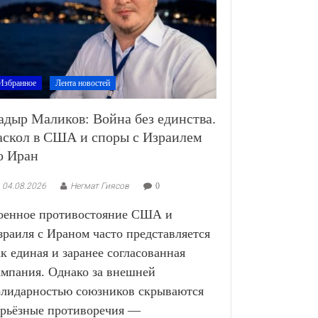
Избранное
Лента новостей
адыр Маликов: Война без единства.
аскол в США и споры с Израилем
о Иран
04.08.2026
Негмат Гиясов
0
оенное противостояние США и
зраиля с Ираном часто представляется
ак единая и заранее согласованная
ампания. Однако за внешней
олидарностью союзников скрываются
ерьёзные противоречия —