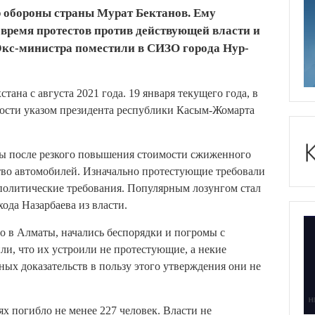
 обороны страны Мурат Бектанов. Ему
 время протестов против действующей власти и
 Экс-министра поместили в СИЗО города Нур-
ана с августа 2021 года. 19 января текущего года, в
ности указом президента республики Касым-Жомарта
сты после резкого повышения стоимости сжиженного
тво автомобилей. Изначально протестующие требовали
 политические требования. Популярным лозунгом стал
хода Назарбаева из власти.
го в Алматы, начались беспорядки и погромы с
ли, что их устроили не протестующие, а некие
ных доказательств в пользу этого утверждения они не
 погибло не менее 227 человек. Власти не