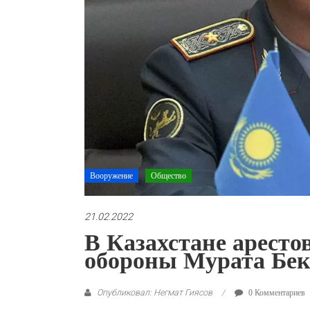
Вооружение
Общество
21.02.2022
В Казахстане аресто
обороны Мурата Бек
Опубликовал: Негмат Гиясов
0 Комментариев