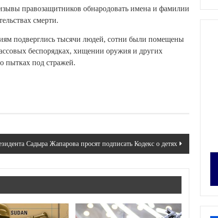
ризывы правозащитников обнародовать имена и фамилии
ельствах смерти.
ниям подверглись тысячи людей, сотни были помещены
массовых беспорядках, хищении оружия и других
о пытках под стражей.
зидента Садыра Жапарова просят подписать Кодекс о детях