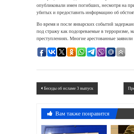
опубликовали имен погибших, несмотря на п
убитых и предоставить информацию об обстоят
Во время и после январских событий задержа
под стражу как подозреваемые в терроризме, 
преступлениях. Многие арестованные заявили 
Навигация
Беседы об исламе 3 выпуск
Пре
по
записям
Вам также понравится