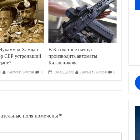
 Мухаммад Хамдан
В Казахстане начнут
дер СБР устроивший
производить автоматы
дане?
Калашникова
Негмат Гиясов
Негмат Гиясов
5
0
09.02.2022
0
зательные поля помечены
*