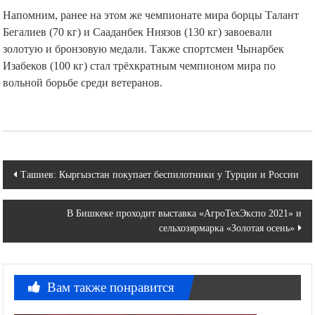
Напомним, ранее на этом же чемпионате мира борцы Талант
Бегалиев (70 кг) и Сааданбек Ниязов (130 кг) завоевали
золотую и бронзовую медали. Также спортсмен Чынарбек
Изабеков (100 кг) стал трёхкратным чемпионом мира по
вольной борьбе среди ветеранов.
Навигация
Ташиев: Кыргызстан покупает беспилотники у Турции и России
по
В Бишкеке проходит выставка «АгроТехЭкспо 2021» и
записям
сельхозярмарка «Золотая осень»
Вам также понравится