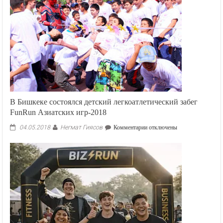
В Бишкеке состоялся детский легкоатлетический забег
FunRun Азиатских игр-2018
Негмат Гиясов
к
04.05.2018
Комментарии
отключены
записи
В
Бишкеке
состоялся
детский
легкоатлетический
забег
FunRun
Азиатских
игр-2018