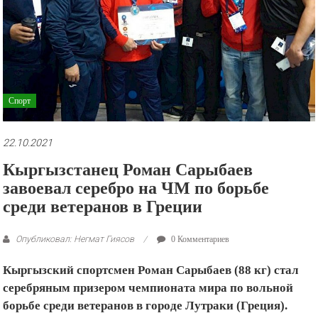
рекламные
ролики
и
презентации.
Спорт
22.10.2021
Кыргызстанец Роман Сарыбаев
завоевал серебро на ЧМ по борьбе
среди ветеранов в Греции
Опубликовал: Негмат Гиясов
0 Комментариев
Кыргызский спортсмен Роман Сарыбаев (88 кг) стал
серебряным призером чемпионата мира по вольной
борьбе среди ветеранов в городе Лутраки (Греция).