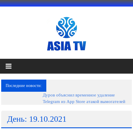
Перейти
к
содержимому
АЗИЯ
ТВ
это
Последние новости:
телеканал
Дуров объяснил временное удаление
высокого
Telegram из App Store атакой вымогателей
качества;
документальные
фильмы,
День: 19.10.2021
музыкальные
произведения,