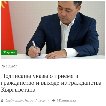
рекламные
ролики
и
презентации.
Общество
19.10.2021
Подписаны указы о приеме в
гражданство и выходе из гражданства
Кыргызстана
Опубликовал: Негмат Гиясов
0 Комментариев