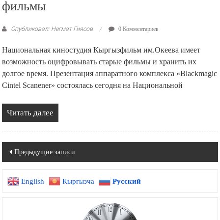
фильмы
Опубликовал: Негмат Гиясов
0 Комментариев
Национальная киностудия Кыргызфильм им.Океева имеет
возможность оцифровывать старые фильмы и хранить их
долгое время. Презентация аппаратного комплекса «Blackmagic
Cintel Scanener» состоялась сегодня на Национальной
Читать далее
Навигация
Предыдущие записи
по
English
Кыргызча
Русский
записям