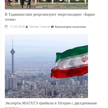
В Таджикистане реорганизуют энергохолдинг «Барки
точик»
Негмат Гиясов
к
17.05.2018
Комментарии
отключены
записи
В
Таджикистане
реорганизуют
энергохолдинг
«Барки
точик»
Эксперты МАГАТЭ прибыли в Тегеран с двухдневным