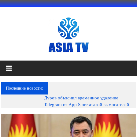
Перейти
к
содержимому
АЗИЯ
ТВ
это
Последние новости:
телеканал
Дуров объяснил временное удаление
высокого
Telegram из App Store атакой вымогателей
качества;
документальные
фильмы,
музыкальные
произведения,