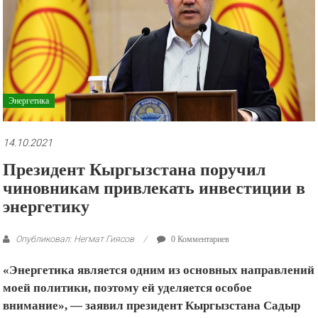
рекламные
ролики
и
презентации.
Энергетика
14.10.2021
Президент Кыргызстана поручил
чиновникам привлекать инвестиции в
энергетику
Опубликовал: Негмат Гиясов
0 Комментариев
«Энергетика является одним из основных направлений
моей политики, поэтому ей уделяется особое
внимание», — заявил президент Кыргызстана Садыр