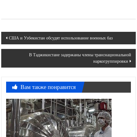
Навигация
США и Узбекистан обсудят использование военных баз
по
В Таджикистане задержаны члены транснациональной
записям
наркогруппировки
Вам также понравится