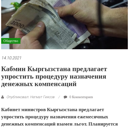
рекламные
ролики
и
презентации.
Общество
14.10.2021
Кабмин Кыргызстана предлагает
упростить процедуру назначения
денежных компенсаций
Опубликовал: Негмат Гиясов
0 Комментариев
Кабинет министров Кыргызстана предлагает
упростить процедуру назначения ежемесячных
денежных компенсаций взамен льгот. Планируется