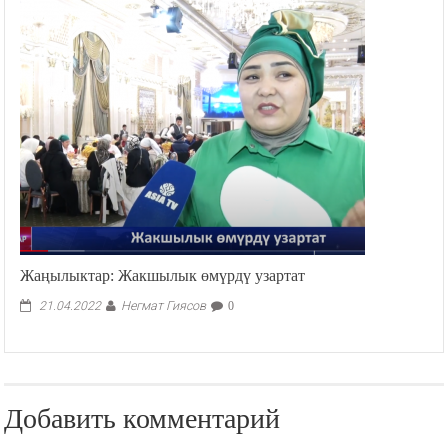
Жаңылыктар: Жакшылык өмүрдү узартат
Негмат Гиясов
21.04.2022
0
Добавить комментарий