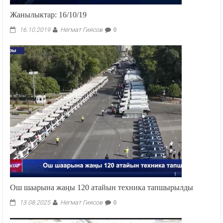
Жанылыктар: 16/10/19
Негмат Гиясов
16.10.2019
0
Ош шаарына жаңы 120 атайын техника тапшырылды
Негмат Гиясов
13.08.2025
0