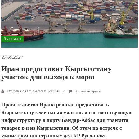
рекламные
ролики
и
презентации.
Экономика
27.09.2021
Иран предоставит Кыргызстану
участок для выхода к морю
Опубликовал: Негмат Гиясов
0 Комментариев
Правительство Ирана решило предоставить
Кыргызстану земельный участок и соответствующую
инфраструктуру в порту Бандар-Аббас для транзита
товаров в и из Кыргызстана. Об этом на встрече с
министром иностранных дел КР Русланом