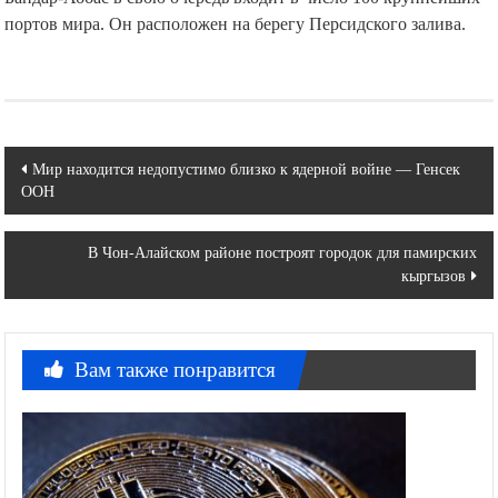
портов мира. Он расположен на берегу Персидского залива.
Навигация
Мир находится недопустимо близко к ядерной войне — Генсек
ООН
по
записям
В Чон-Алайском районе построят городок для памирских
кыргызов
Вам также понравится