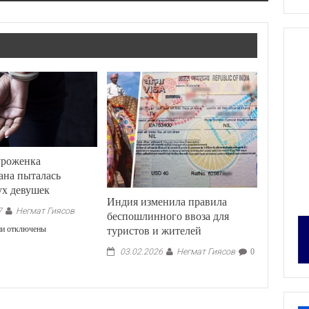
уроженка
ана пыталась
ух девушек
Индия изменила правила
Негмат Гиясов
7
беспошлинного ввоза для
к
туристов и жителей
ии
отключены
записи
Негмат Гиясов
03.02.2026
0
В
Москве
уроженка
Таджикистана
пыталась