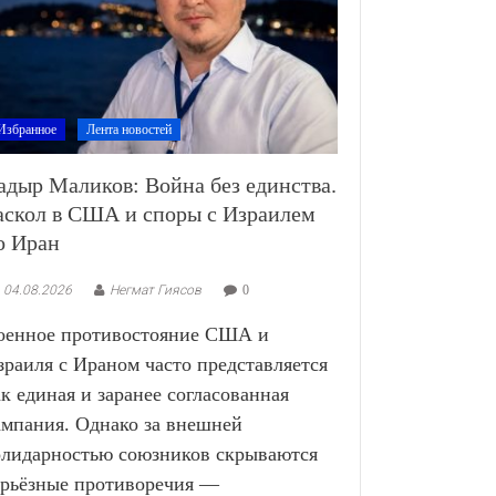
Избранное
Лента новостей
адыр Маликов: Война без единства.
аскол в США и споры с Израилем
о Иран
04.08.2026
Негмат Гиясов
0
оенное противостояние США и
зраиля с Ираном часто представляется
ак единая и заранее согласованная
ампания. Однако за внешней
олидарностью союзников скрываются
ерьёзные противоречия —