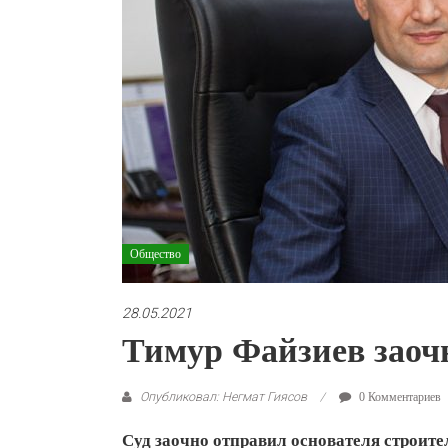
Общество
28.05.2021
Тимур Файзиев заоч
Опубликовал: Негмат Гиясов
0 Комментариев
Суд заочно отправил основателя строите