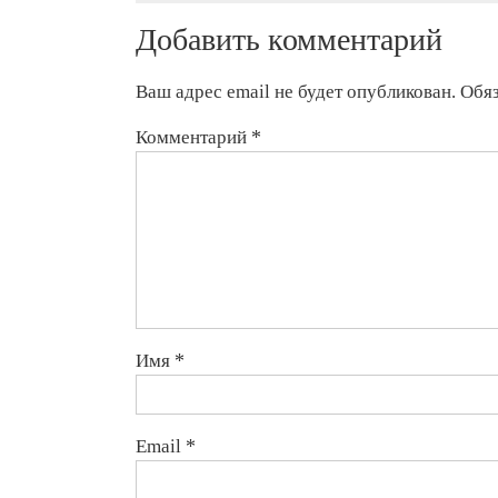
посетил
Добавить комментарий
выставку
промышленных
продукций
Ваш адрес email не будет опубликован.
Обя
Узбекистана
Комментарий
*
Имя
*
Email
*