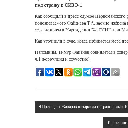
под стражу в СИЗО-1.
Как сообщили в пресс-службе Первомайского 
подозреваемого Файзиева Т.А. заочно избрана 
содержанием в Учреждении №1 ГСИН при Мин
Как уточнили в суде, когда избирается мера пр
Напомним, Тимур Файзиев обвиняется в соверш
ч.1 (коррупция и соучастие).
Навигация
Президент Жапаров поздравил пограничников К
по
Ташиев поз
записям