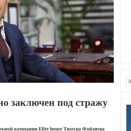
но заключен под стражу
льной компании Elite house Тимура Файзиева