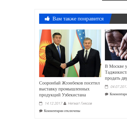
Вам также понравится
В Москве 
Таджикист
продать дв
Сооронбай Жээнбеков посетил
04.07.201
выставку промышленных
продукций Узбекистана
Комментар
Негмат Гиясов
14.12.2017
к
Комментарии
отключены
записи
Сооронбай
Жээнбеков