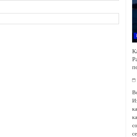
К
Р
п
В
И
к
к
с
с