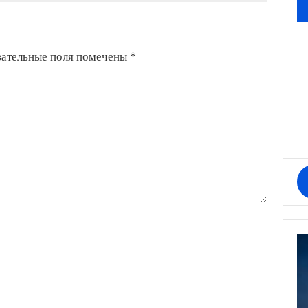
продать
двух
девушек
зательные поля помечены
*