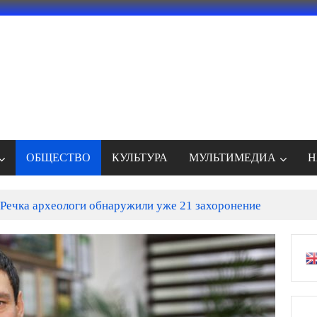
ОБЩЕСТВО
КУЛЬТУРА
МУЛЬТИМЕДИА
Н
Речка археологи обнаружили уже 21 захоронение