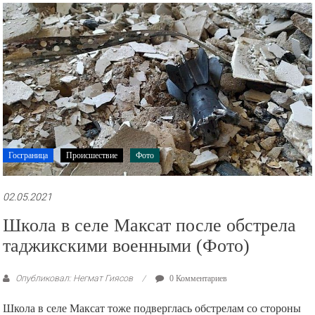
рекламные
ролики
и
презентации.
Госграница
Происшествие
Фото
02.05.2021
Школа в селе Максат после обстрела
таджикскими военными (Фото)
Опубликовал: Негмат Гиясов
0 Комментариев
Школа в селе Максат тоже подверглась обстрелам со стороны