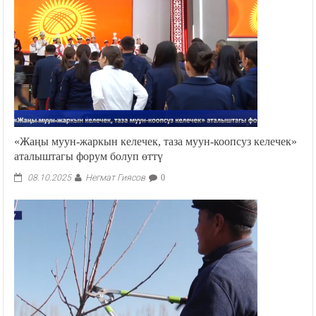
«Жаңы муун-жаркын келечек, таза муун-коопсуз келечек»
аталыштагы форум болуп өттү
Негмат Гиясов
08.10.2025
0