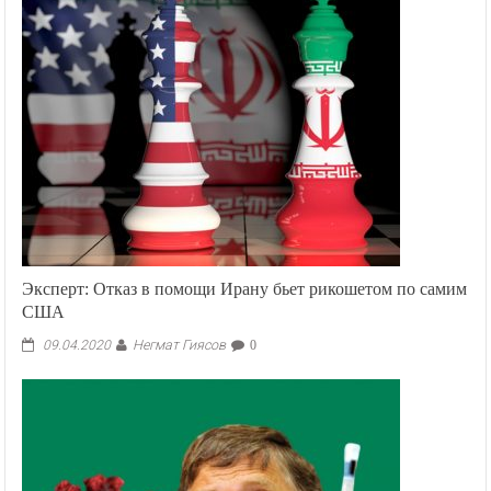
Эксперт: Отказ в помощи Ирану бьет рикошетом по самим
США
Негмат Гиясов
09.04.2020
0