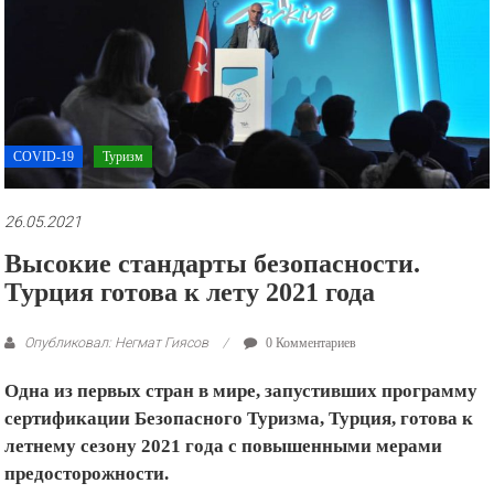
рекламные
ролики
и
презентации.
COVID-19
Туризм
26.05.2021
Высокие стандарты безопасности.
Турция готова к лету 2021 года
Опубликовал: Негмат Гиясов
0 Комментариев
Одна из первых стран в мире, запустивших программу
сертификации Безопасного Туризма, Турция, готова к
летнему сезону 2021 года с повышенными мерами
предосторожности.