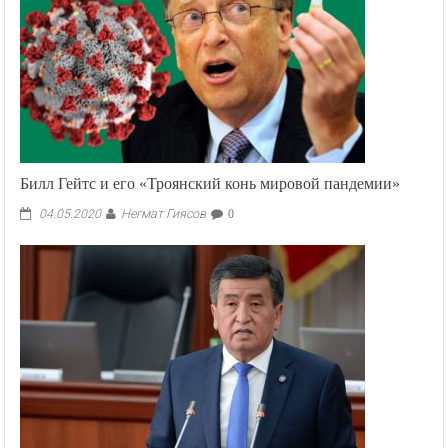
Билл Гейтс и его «Троянский конь мировой пандемии»
Негмат Гиясов
04.05.2020
0