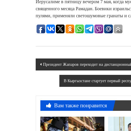
Иерусалиме в пятницу вечером 7 мая, когда 
священного месяца Рамадан. Боевики израиль
пулями, применяли светошумовые гранаты и с
Навигация
Президент Жапаров переходит на дистанционны
по
В Кыргызстане стартует первый рес
записям
Вам также понравится