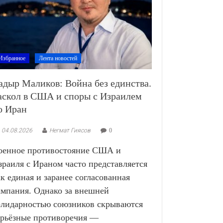
Избранное
Лента новостей
адыр Маликов: Война без единства.
аскол в США и споры с Израилем
о Иран
04.08.2026
Негмат Гиясов
0
оенное противостояние США и
зраиля с Ираном часто представляется
ак единая и заранее согласованная
ампания. Однако за внешней
олидарностью союзников скрываются
ерьёзные противоречия —