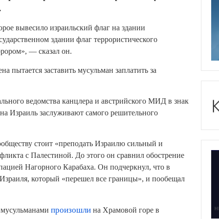
.
орое вывесило израильский флаг на здании
сударственном здании флаг террористического
ррором», — сказал он.
на пытается заставить мусульман заплатить за
льного ведомства канцлера и австрийского МИД в знак
и на Израиль заслуживают самого решительного
ообществу стоит «преподать Израилю сильный и
фликта с Палестиной. До этого он сравнил обострение
пацией Нагорного Карабаха. Он подчеркнул, что в
Израиля, который «перешел все границы», и пообещал
и мусульманами
произошли
на Храмовой горе в