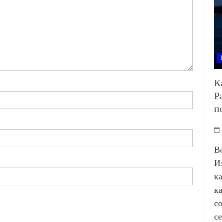
К
Р
п
В
И
к
к
с
с