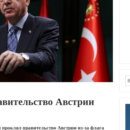
авительство Австрии
 проклял правительство Австрии из-за флага