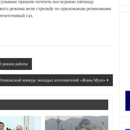
мусульмане пришли почтить последнюю пятницу
ского режима вели стрельбу по прихожанам резиновыми
лезоточивый газ.
й режим работы
публиканский конкурс молодых исполнителей «Жаны Муун»