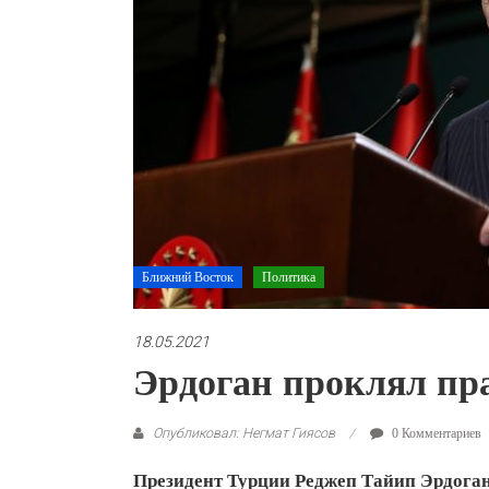
Ближний Восток
Политика
18.05.2021
Эрдоган проклял пр
Опубликовал: Негмат Гиясов
0 Комментариев
Президент Турции Реджеп Тайип Эрдоган