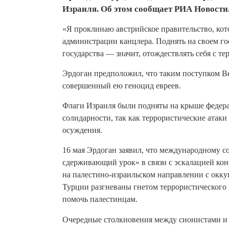
Израиля. Об этом сообщает РИА Новости
«Я проклинаю австрийское правительство, кот
администрации канцлера. Поднять на своем го
государства — значит, отождествлять себя с те
Эрдоган предположил, что таким поступком Ве
совершенный ею геноцид евреев.
Флаги Израиля были подняты на крыше федера
солидарности, так как террористические атак
осуждения.
16 мая Эрдоган заявил, что международному с
сдерживающий урок» в связи с эскалацией кон
на палестино-израильском направлении с окку
Турции разгневаны гнетом террористического 
помочь палестинцам.
Очередные столкновения между сионистами 