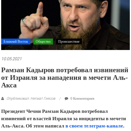
рекламные
ролики
и
презентации.
Ближний Восток
Общество
Происшествие
10.05.2021
Рамзан Кадыров потребовал извинений
от Израиля за нападения в мечети Аль-
Акса
Опубликовал: Негмат Гиясов
0 Комментариев
Президент Чечни Рамзан Кадыров потребовал
извинений от властей Израиля за инциденты в мечети
Аль-Акса. Об этом написал
в своем телеграм-канале
.