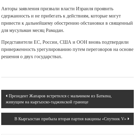
Авторы заявления призвали власти Израиля проявить
сдержанность и не прибегать к действиям, которые могут
привести к дальнейшему обострению обстановки в священный
для мусульман месяц Рамадан.
Представители ЕС, России, США и ООН вновь подтвердили
приверженность урегулированию путем переговоров на основе
решения о двух государствах.
Навигация
Президент Жапаров встретился с мальчиком из Баткена,
живущим на кыргызско-таджикской границе
по
записям
В Кыргызстан прибыла вторая партия вакцины «Спутник V»