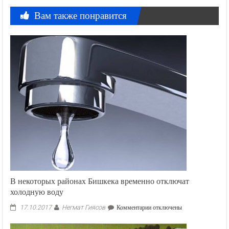
Вам также понравится
В некоторых районах Бишкека временно отключат
холодную воду
Негмат Гиясов
к
17.10.2017
Комментарии
отключены
записи
В