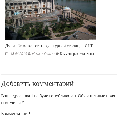
Душанбе может стать культурной столицей СНГ
Негмат Гиясов
к
18.06.2018
Комментарии
отключены
записи
Душанбе
может
стать
культурной
Добавить комментарий
столицей
СНГ
Ваш адрес email не будет опубликован.
Обязательные поля
помечены
*
Комментарий
*