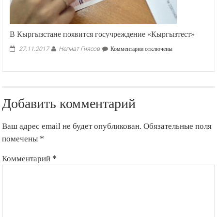
В Кыргызстане появится госучреждение «Кыргызтест»
Негмат Гиясов
к
27.11.2017
Комментарии
отключены
записи
В
Кыргызстане
появится
госучреждение
Добавить комментарий
«Кыргызтест»
Ваш адрес email не будет опубликован.
Обязательные поля
помечены
*
Комментарий
*