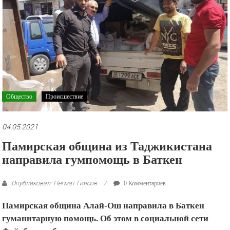
рекламные
ролики
и
презентации.
Общество
Происшествие
04.05.2021
Памирская община из Таджикистана
направила гумпомощь в Баткен
Опубликовал: Негмат Гиясов
0 Комментариев
Памирская община Алай-Ош направила в Баткен
гуманитарную помощь. Об этом в социальной сети