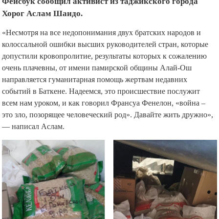
Фейсбук сообщил активист из таджикского города
Хорог Аслам Шаидо.
«Несмотря на все недопонимания двух братских народов и
колоссальной ошибки высших руководителей стран, которые
допустили кровопролитие, результаты которых к сожалению
очень плачевны, от имени памирской общины Алай-Ош
направляется гуманитарная помощь жертвам недавних
событий в Баткене. Надеемся, это происшествие послужит
всем нам уроком, и как говорил Франсуа Фенелон, «война –
это зло, позорящее человеческий род». Давайте жить дружно»,
— написал Аслам.