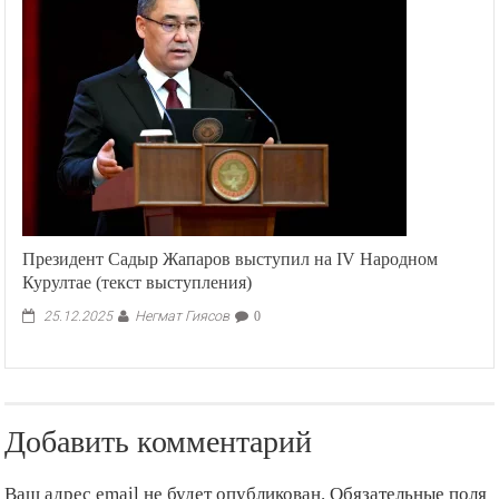
в
двух
областях
Казахстана
эвакуированы
более
1
тыс.
граждан
Президент Садыр Жапаров выступил на IV Народном
Курултае (текст выступления)
Негмат Гиясов
25.12.2025
0
Добавить комментарий
Ваш адрес email не будет опубликован.
Обязательные поля