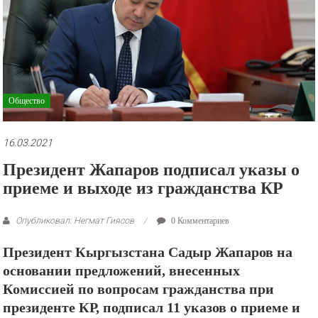
рекламные
ролики
и
презентации.
Общество
16.03.2021
Президент Жапаров подписал указы о
приеме и выходе из гражданства КР
Опубликовал: Негмат Гиясов
0 Комментариев
Президент Кыргызстана Садыр Жапаров на
основании предложений, внесенных
Комиссией по вопросам гражданства при
президенте КР, подписал 11 указов о приеме и