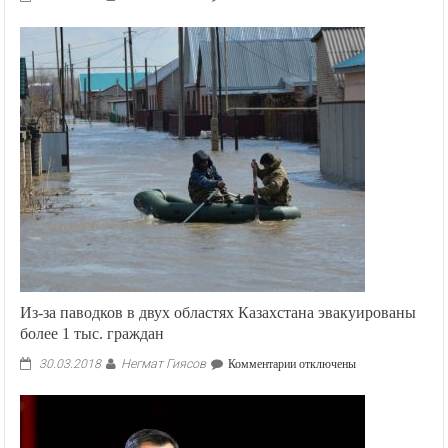
Из-за паводков в двух областях Казахстана эвакуированы
более 1 тыс. граждан
Негмат Гиясов
к
30.03.2018
Комментарии
отключены
записи
Из-
за
паводков