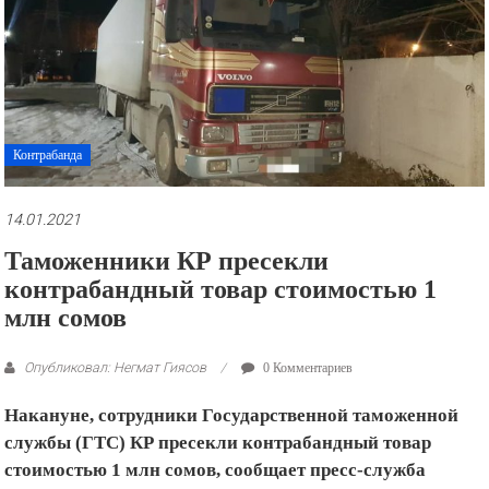
рекламные
ролики
и
презентации.
Контрабанда
14.01.2021
Таможенники КР пресекли
контрабандный товар стоимостью 1
млн сомов
Опубликовал: Негмат Гиясов
0 Комментариев
Накануне, сотрудники Государственной таможенной
службы (ГТС) КР пресекли контрабандный товар
стоимостью 1 млн сомов, сообщает пресс-служба