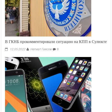
В ГКНБ прокомментировали ситуацию на КПП в Сулюкте
Негмат Гиясов
12.05.2022
0