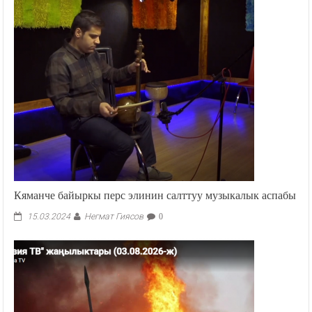
Кяманче байыркы перс элинин салттуу музыкалык аспабы
Негмат Гиясов
15.03.2024
0