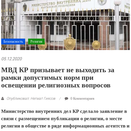
рекламные
ролики
и
презентации.
Безопасность
Религия
05.12.2020
МВД КР призывает не выходить за
рамки допустимых норм при
освещении религиозных вопросов
Опубликовал: Негмат Гиясов
0 Комментариев
Министерство внутренних дел КР сделало заявление в
связи с размещением публикации о религии, о месте
религии в обществе
в ряде информационных агентств и