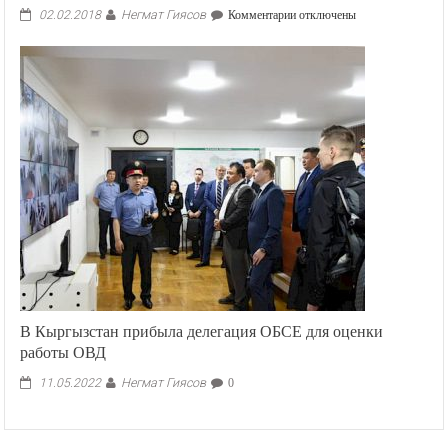
Негмат Гиясов
к
02.02.2018
Комментарии
отключены
записи
Ислам
и
Современность:
Верующий
и
его
совесть
В Кыргызстан прибыла делегация ОБСЕ для оценки
работы ОВД
Негмат Гиясов
11.05.2022
0