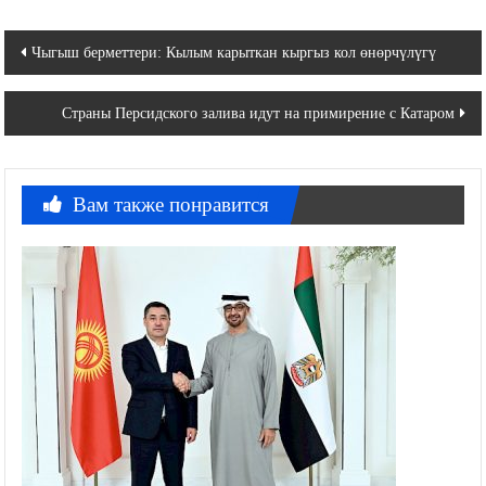
Навигация
Чыгыш берметтери: Кылым карыткан кыргыз кол өнөрчүлүгү
по
Страны Персидского залива идут на примирение с Катаром
записям
Вам также понравится