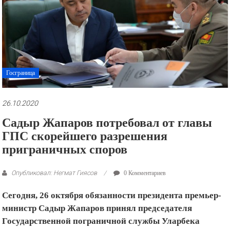
рекламные
ролики
и
презентации.
Госграница
26.10.2020
Садыр Жапаров потребовал от главы
ГПС скорейшего разрешения
приграничных споров
Опубликовал: Негмат Гиясов
0 Комментариев
Сегодня, 26 октября обязанности президента премьер-
министр Садыр Жапаров принял председателя
Государственной пограничной службы Уларбека