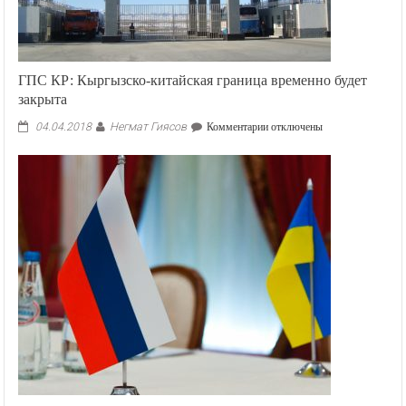
ГПС КР: Кыргызско-китайская граница временно будет
закрыта
Негмат Гиясов
к
04.04.2018
Комментарии
отключены
записи
ГПС
КР:
Кыргызско-
китайская
граница
временно
будет
закрыта