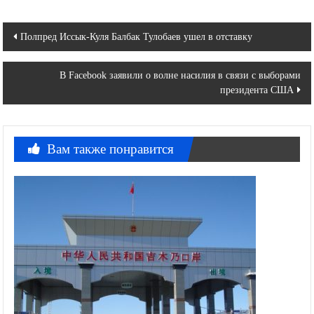
Навигация
Полпред Иссык-Куля Балбак Тулобаев ушел в отставку
по
В Facebook заявили о волне насилия в связи с выборами
записям
президента США
Вам также понравится