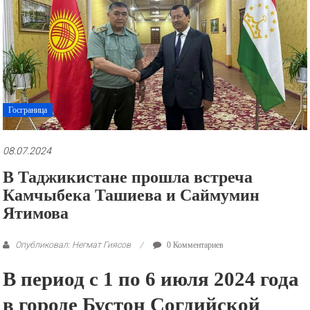
рекламные
ролики
и
презентации.
Госграница
08.07.2024
В Таджикистане прошла встреча
Камчыбека Ташиева и Саймумин
Ятимова
Опубликовал: Негмат Гиясов
0 Комментариев
В период с 1 по 6 июля 2024 года
в городе Бустон Согдийской