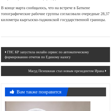
В конце марта сообщалось, что на встрече в Баткене
топографические рабочие группы согласовали очередные 28,37
километра кыргызско-таджикской государственной границы.
Навигация
ГНС КР запустила онлайн сервис по автоматическому
формированию отчетов по Единому налогу
по
записям
Масуд Пезешкиан стал новым президентом Ирана
Вам также понравится