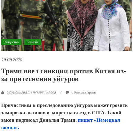
рекламные
ролики
и
презентации.
Общество
Религия
18.06.2020
Трамп ввел санкции против Китая из-
за притеснения уйгуров
Опубликовал: Негмат Гиясов
0 Комментариев
Причастным к преследованию уйгуров может грозить
заморозка активов и запрет на въезд в США. Такой
закон подписал Дональд Трамп,
пишет «Немецкая
волна».