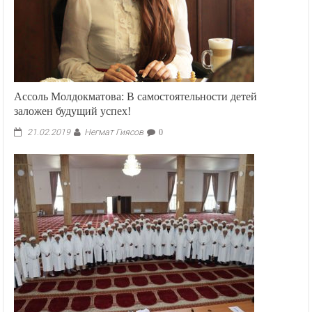
из
КР
«Дни
наследия»
Ассоль Молдокматова: В самостоятельности детей
заложен будущий успех!
Негмат Гиясов
21.02.2019
0