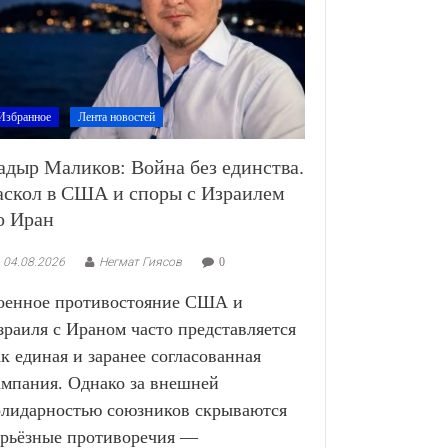
Избранное
Лента новостей
адыр Маликов: Война без единства.
аскол в США и споры с Израилем
о Иран
04.08.2026
Негмат Гиясов
0
оенное противостояние США и
зраиля с Ираном часто представляется
ак единая и заранее согласованная
ампания. Однако за внешней
олидарностью союзников скрываются
ерьёзные противоречия —