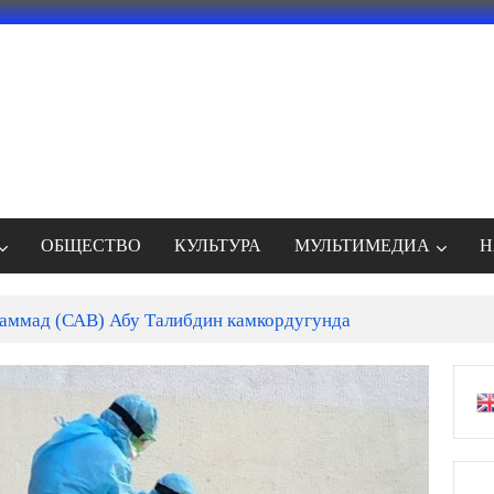
ОБЩЕСТВО
КУЛЬТУРА
МУЛЬТИМЕДИА
Н
ммад (САВ) Абу Талибдин камкордугунда