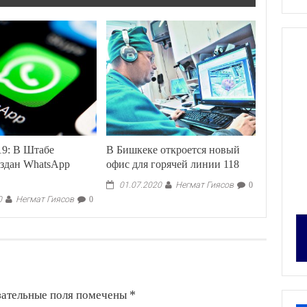
9: В Штабе
В Бишкеке откроется новый
здан WhatsApp
офис для горячей линии 118
Негмат Гиясов
01.07.2020
0
Негмат Гиясов
0
0
зательные поля помечены
*