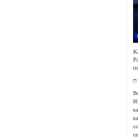
К
Р
п
В
И
к
к
с
с