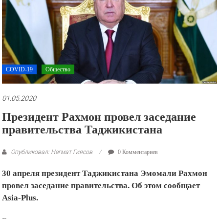
рекламные
ролики
и
презентации.
COVID-19
Общество
01.05.2020
Президент Рахмон провел заседание
правительства Таджикистана
Опубликовал: Негмат Гиясов
0 Комментариев
30 апреля президент Таджикистана Эмомали Рахмон
провел заседание правительства. Об этом сообщает
Asia-Plus.