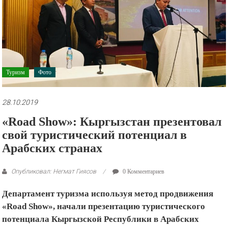
рекламные
ролики
и
презентации.
Туризм
Фото
28.10.2019
«Road Show»: Кыргызстан презентовал
свой туристический потенциал в
Арабских странах
Опубликовал: Негмат Гиясов
0 Комментариев
Департамент туризма используя метод продвижения
«Road Show», начали презентацию туристического
потенциала Кыргызской Республики в Арабских