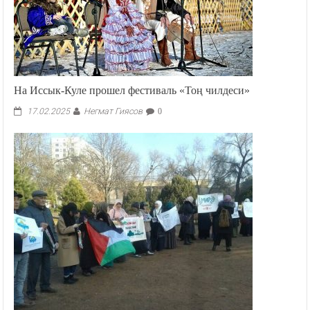
На Иссык-Куле прошел фестиваль «Тоң чилдеси»
Негмат Гиясов
17.02.2025
0