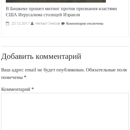
В Бишкеке прошел митинг против признания властями
США Иерусалима столицей Израиля
Негмат Гиясов
к
22.12.2017
Комментарии
отключены
записи
В
Бишкеке
прошел
митинг
Добавить комментарий
против
признания
властями
Ваш адрес email не будет опубликован.
Обязательные поля
США
Иерусалима
помечены
*
столицей
Израиля
Комментарий
*