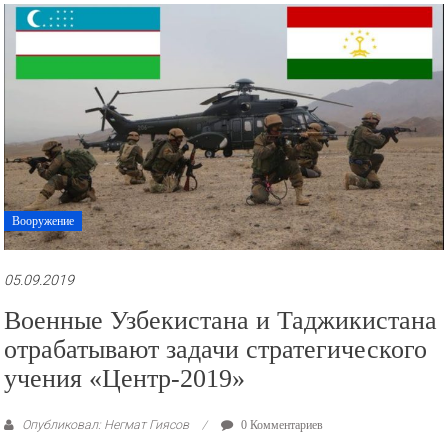
рекламные
ролики
и
презентации.
Вооружение
05.09.2019
Военные Узбекистана и Таджикистана
отрабатывают задачи стратегического
учения «Центр-2019»
Опубликовал: Негмат Гиясов
0 Комментариев