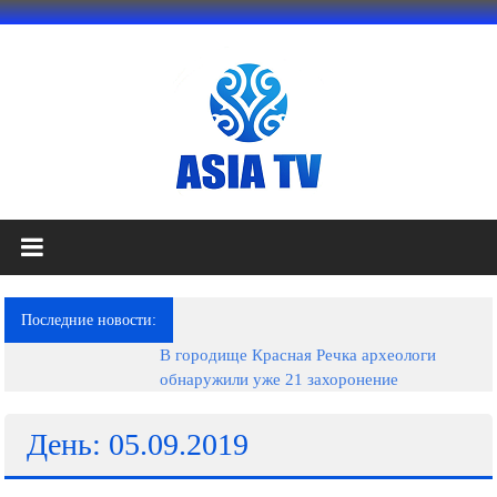
Перейти
к
содержимому
АЗИЯ
ТВ
это
Последние новости:
телеканал
В городище Красная Речка археологи
высокого
обнаружили уже 21 захоронение
качества;
документальные
фильмы,
День: 05.09.2019
музыкальные
произведения,