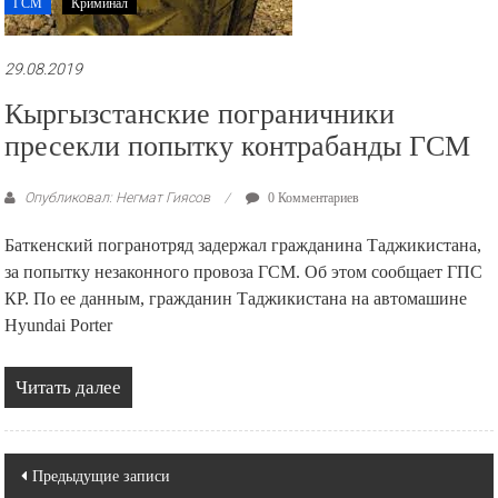
ГСМ
Криминал
29.08.2019
Кыргызстанские пограничники
пресекли попытку контрабанды ГСМ
Опубликовал: Негмат Гиясов
0 Комментариев
Баткенский погранотряд задержал гражданина Таджикистана,
за попытку незаконного провоза ГСМ. Об этом сообщает ГПС
КР. По ее данным, гражданин Таджикистана на автомашине
Hyundai Porter
Читать далее
Навигация
Предыдущие записи