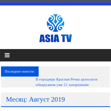
Перейти
к
содержимому
АЗИЯ
ТВ
это
Последние новости:
телеканал
В городище Красная Речка археологи
высокого
обнаружили уже 21 захоронение
качества;
документальные
фильмы,
Месяц: Август 2019
музыкальные
произведения,