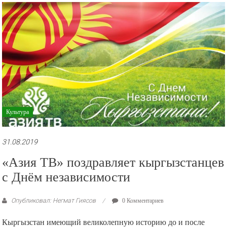
рекламные
ролики
и
презентации.
Культура
31.08.2019
«Азия ТВ» поздравляет кыргызстанцев
с Днём независимости
Опубликовал: Негмат Гиясов
0 Комментариев
Кыргызстан имеющий великолепную историю до и после