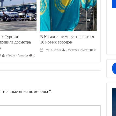
тах Турции
В Казахстане могут появиться
правила досмотра
18 новых городов
в
Негмат Гиясов
19.03.2024
0
Негмат Гиясов
4
0
зательные поля помечены
*