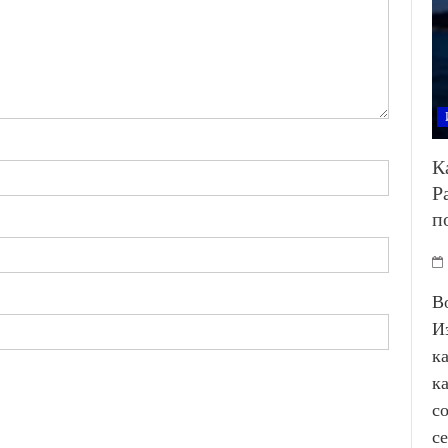
К
Р
п
В
И
к
к
с
с