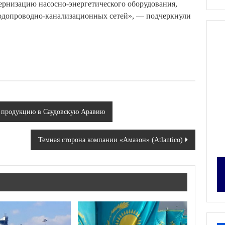
ернизацию насосно-энергетического оборудования,
водопроводно-канализационных сетей», — подчеркнули
ю продукцию в Саудовскую Аравию
Темная сторона компании «Амазон» (Atlantico)