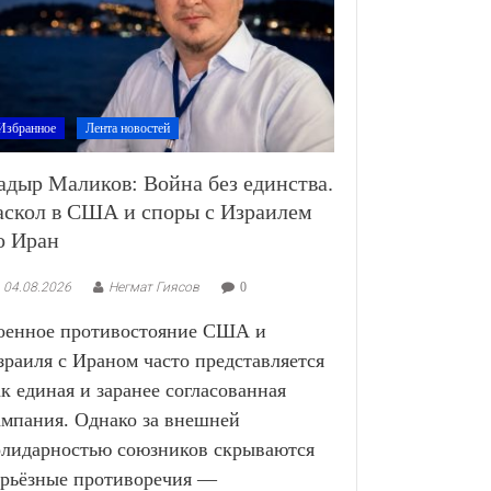
Избранное
Лента новостей
адыр Маликов: Война без единства.
аскол в США и споры с Израилем
о Иран
04.08.2026
Негмат Гиясов
0
оенное противостояние США и
зраиля с Ираном часто представляется
ак единая и заранее согласованная
ампания. Однако за внешней
олидарностью союзников скрываются
ерьёзные противоречия —