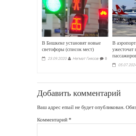
В Бишкеке установят новые
В аэропор
светофоры (список мест)
ужесточат 
пассажиро
Негмат Гиясов
23.09.2020
0
05.07.202
Добавить комментарий
Ваш адрес email не будет опубликован.
Обя
Комментарий
*