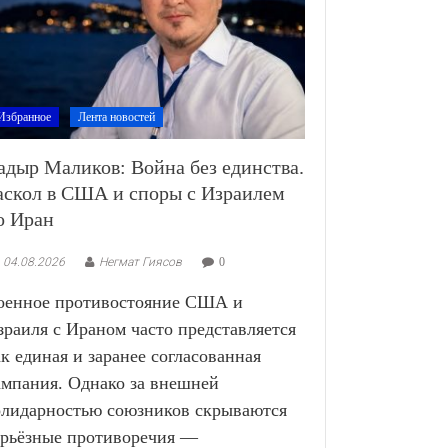
Избранное
Лента новостей
адыр Маликов: Война без единства.
аскол в США и споры с Израилем
о Иран
04.08.2026
Негмат Гиясов
0
оенное противостояние США и
зраиля с Ираном часто представляется
ак единая и заранее согласованная
ампания. Однако за внешней
олидарностью союзников скрываются
ерьёзные противоречия —