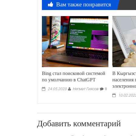
Вам также понравится
Bing стал поисковой системой
В Кыргызс
по умолчанию в ChatGPT
населения 
электронн
Негмат Гиясов
24.05.2023
0
10.02.202
Добавить комментарий