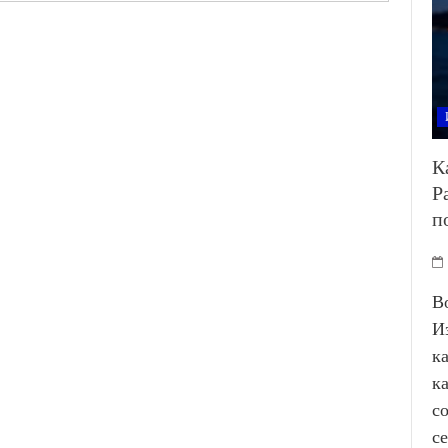
К
Р
п
В
И
к
к
с
с