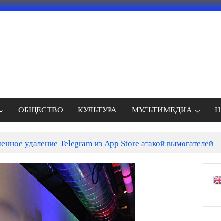
ОБЩЕСТВО
КУЛЬТУРА
МУЛЬТИМЕДИА
Н
енное удаление Telegram из App Store атакой вымогателей