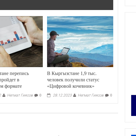
тане перепись
В Кыргызстане 1,9 тыс.
пройдет в
человек получили статус
ом формате
«Цифровой кочевник»
Негмат Гиясов
Негмат Гиясов
2
0
28.12.2023
0