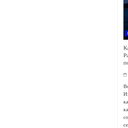
К
Р
п
В
И
к
к
с
с