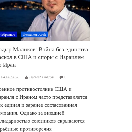
Избранное
Лента новостей
адыр Маликов: Война без единства.
аскол в США и споры с Израилем
о Иран
04.08.2026
Негмат Гиясов
0
оенное противостояние США и
зраиля с Ираном часто представляется
ак единая и заранее согласованная
ампания. Однако за внешней
олидарностью союзников скрываются
ерьёзные противоречия —