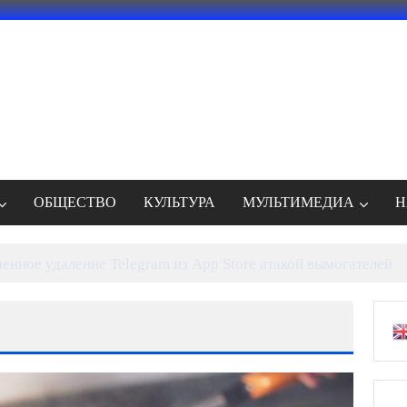
ОБЩЕСТВО
КУЛЬТУРА
МУЛЬТИМЕДИА
Н
енное удаление Telegram из App Store атакой вымогателей