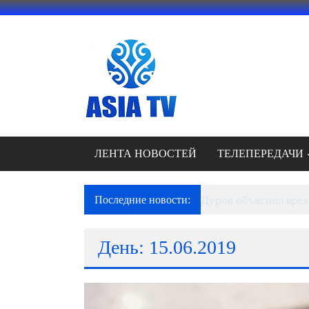
Перейти
к
содержимому
АЗИЯ
ТВ
это
телеканал
высокого
качества;
ЛЕНТА НОВОСТЕЙ
ТЕЛЕПЕРЕДАЧИ
документальные
фильмы,
музыкальные
Последние новости:
Дуров объяснил врем
произведения,
рекламные
День: 15.06.2019
ролики
и
презентации.