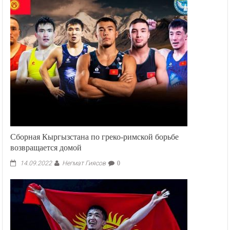
марта
стартует
V
Кубок
президента
КР
по
шахматам
среди
детей
Сборная Кыргызстана по греко-римской борьбе
возвращается домой
Негмат Гиясов
14.09.2022
0