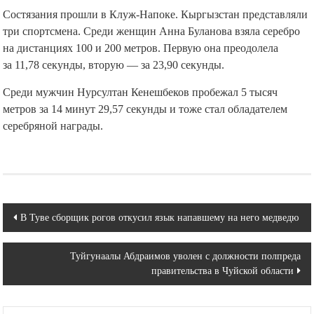
Состязания прошли в Клуж-Напоке. Кыргызстан представляли
три спортсмена. Среди женщин Анна Буланова взяла серебро
на дистанциях 100 и 200 метров. Первую она преодолела
за 11,78 секунды, вторую — за 23,90 секунды.
Среди мужчин Нурсултан Кенешбеков пробежал 5 тысяч
метров за 14 минут 29,57 секунды и тоже стал обладателем
серебряной награды.
Навигация
В Туве сборщик рогов откусил язык напавшему на него медведю
по
Туйгунаалы Абдраимов уволен с должности полпреда
записям
правительства в Чуйской области