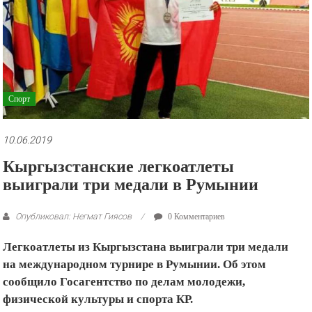
рекламные
ролики
и
презентации.
Спорт
10.06.2019
Кыргызстанские легкоатлеты
выиграли три медали в Румынии
Опубликовал: Негмат Гиясов
0 Комментариев
Легкоатлеты из Кыргызстана выиграли три медали
на международном турнире в Румынии. Об этом
сообщило Госагентство по делам молодежи,
физической культуры и спорта КР.