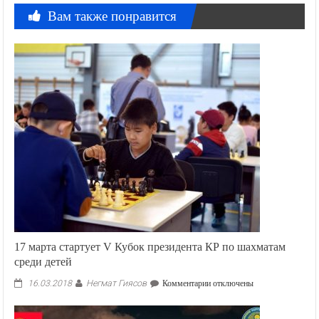
Вам также понравится
17 марта стартует V Кубок президента КР по шахматам
среди детей
Негмат Гиясов
к
16.03.2018
Комментарии
отключены
записи
17