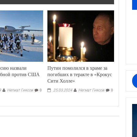
сию назвали
Путин помолился в храме за
обной против США
погибших в теракте в «Крокус
Сити Холле»
Негмат Гиясов
Негмат Гиясов
9
0
25.03.2024
0