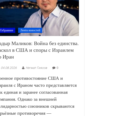
Избранное
Лента новостей
адыр Маликов: Война без единства.
аскол в США и споры с Израилем
о Иран
04.08.2026
Негмат Гиясов
0
оенное противостояние США и
зраиля с Ираном часто представляется
ак единая и заранее согласованная
ампания. Однако за внешней
олидарностью союзников скрываются
ерьёзные противоречия —