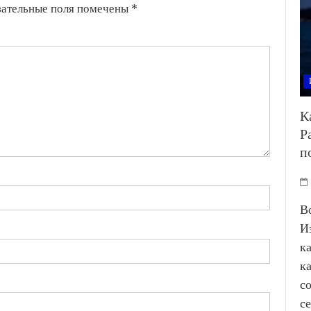
зательные поля помечены
*
К
Р
п
В
И
к
к
с
с