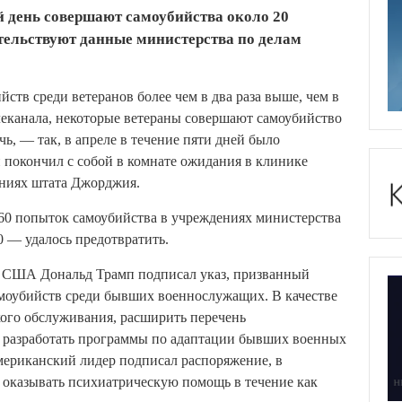
день совершают самоубийства около 20
тельствуют данные министерства по делам
йств среди ветеранов более чем в два раза выше, чем в
леканала, некоторые ветераны совершают самоубийство
ь, — так, в апреле в течение пяти дней было
н покончил с собой в комнате ожидания в клинике
ениях штата Джорджия.
260 попыток самоубийства в учреждениях министерства
0 — удалось предотвратить.
т США Дональд Трамп подписал указ, призванный
моубийств среди бывших военнослужащих. В качестве
кого обслуживания, расширить перечень
, разработать программы по адаптации бывших военных
мериканский лидер подписал распоряжение, в
 оказывать психиатрическую помощь в течение как