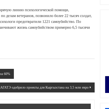
горячую линию психологической помощи,
о делам ветеранов, позвонило более 22 тысяч солдат,
психологи предотвратили 1221 самоубийство. По
анчивают жизнь самоубийством примерно 6,5 тысячи
на 60%
АГАТЭ одобрило проекты для Кыргызстана на 3,5 млн евро