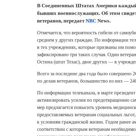
В Соединенных Штатах Америки каждый 
бывших военнослужащих. Об этом свиде
ветеранов, передает
NBC
News.
Отмечается, что вероятность гибели от самоуби
среднем у других граждан. По информации те
в тех учреждениях, которые призваны им помоч
зафиксировано три таких случая. Один ветера
Остина (штат Техас), двое других — в учрежд
Всего за последние два года было совершено 
по делам ветеранов, большинство из них — 24
По информации телеканала, в марте президен
активизировать усилия по предотвращению са
мер предлагается повысить уровень медицинс
предоставляемых ветеранам социальных льгот
к условиям гражданской жизни. Годом ранее а
соответствии с которым ветеранам необходимо