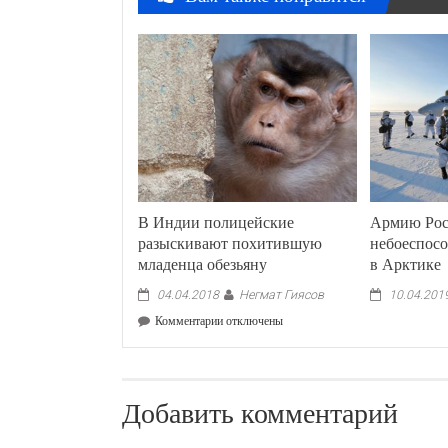
В Индии полицейские
Армию Рос
разыскивают похитившую
небоеспос
младенца обезьяну
в Арктике
Негмат Гиясов
04.04.2018
10.04.201
к
Комментарии
отключены
записи
В
Индии
полицейские
Добавить комментарий
разыскивают
похитившую
младенца