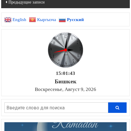
Навигация
Предыдущие записи
по
English
Кыргызча
Русский
записям
15:01:45
Бишкек
Воскресенье, Август 9, 2026