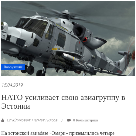
рекламные
ролики
и
презентации.
Вооружение
15.04.2019
НАТО усиливает свою авиагруппу в
Эстонии
Опубликовал: Негмат Гиясов
0 Комментариев
На эстонской авиабазе «Эмари» приземлились четыре