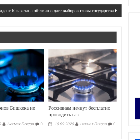
идент Казахстана объявил о дате выборов главы государства
онов Бишкека не
Россиянам начнут бесплатно
проводить газ
Негмат Гиясов
Негмат Гиясов
9
0
10.09.2020
0