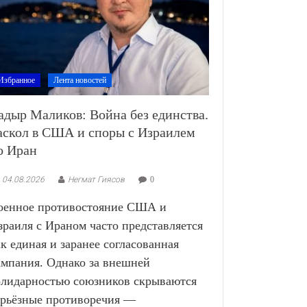
Избранное
Лента новостей
адыр Маликов: Война без единства.
аскол в США и споры с Израилем
о Иран
04.08.2026
Негмат Гиясов
0
оенное противостояние США и
зраиля с Ираном часто представляется
ак единая и заранее согласованная
ампания. Однако за внешней
олидарностью союзников скрываются
ерьёзные противоречия —