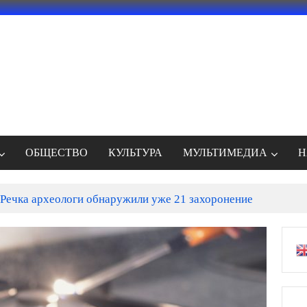
ОБЩЕСТВО
КУЛЬТУРА
МУЛЬТИМЕДИА
Н
Речка археологи обнаружили уже 21 захоронение