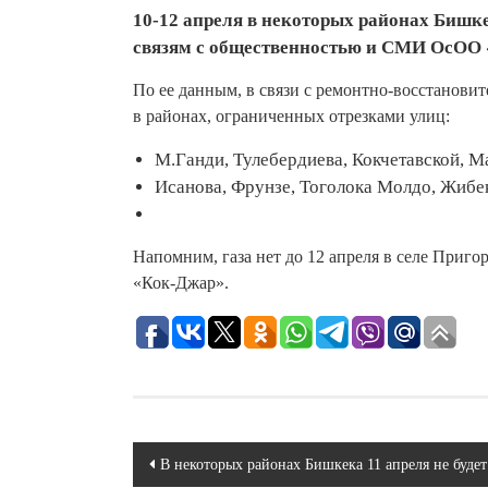
10-12 апреля в некоторых районах Бишке
связям с общественностью и СМИ ОсОО 
По ее данным, в связи с ремонтно-восстанови
в районах, ограниченных отрезками улиц:
М.Ганди, Тулебердиева, Кокчетавской, М
Исанова, Фрунзе, Тоголока Молдо, Жибе
Напомним, газа нет до 12 апреля в селе Приго
«Кок-Джар».
Навигация
В некоторых районах Бишкека 11 апреля не буде