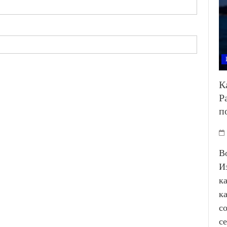
К
Р
п
В
И
к
к
с
с