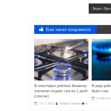
по
Видео: През
записям
Вам также понравится
В некоторых районах Бишкека
В ряде рай
отключат подачу газа на 5 дней
будет газа
(список)
07.08.201
Негмат Гиясов
12.11.2021
0