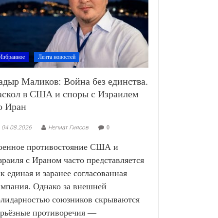
Избранное
Лента новостей
адыр Маликов: Война без единства.
аскол в США и споры с Израилем
о Иран
04.08.2026
Негмат Гиясов
0
оенное противостояние США и
зраиля с Ираном часто представляется
ак единая и заранее согласованная
ампания. Однако за внешней
олидарностью союзников скрываются
ерьёзные противоречия —