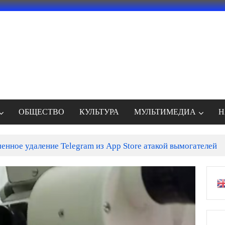
ОБЩЕСТВО
КУЛЬТУРА
МУЛЬТИМЕДИА
Н
енное удаление Telegram из App Store атакой вымогателей