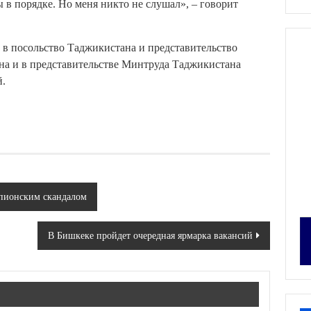
ы в порядке. Но меня никто не слушал», – говорит
ь в посольство Таджикистана и представительство
а и в представительстве Минтруда Таджикистана
й.
пионским скандалом
В Бишкеке пройдет очередная ярмарка вакансий