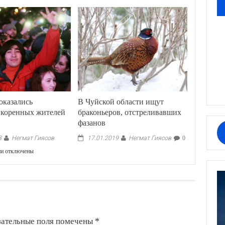
оказались
В Чуйской области ищут
 коренных жителей
браконьеров, отстреливавших
фазанов
Негмат Гиясов
Негмат Гиясов
8
17.01.2019
0
к
ии
отключены
записи
Мигранты
оказались
адекватнее
коренных
жителей
России
зательные поля помечены
*