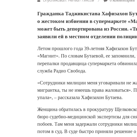
Опубликовал: Негмат Гиясов
0 Комментариев
Гражданка Таджикистана Хафизахон Бута
о жестоком избиении в супермаркете «М
может быть депортирована из России. «Т
заявили ей в местном отделении полиции
Летом прошлого года 39-летняя Хафизахон Бут
«Магнит». По словам Бутаевой, ее запомнили, 
перепалки продавщица супермаркета обвинила 
служба Радио Свобода.
«Сотрудники милиции меня уговаривали не жа
мигрантка, ты не имеешь права жаловаться». П
упала», – рассказала Хафизахон Бутаева.
Женщина обратилась в прокуратуру Щелковског
бюро судебно-медицинской экспертизы для снят
побоев. Там меня задержали сотрудники милиц
потом в суд. В суде быстро приняли решение о