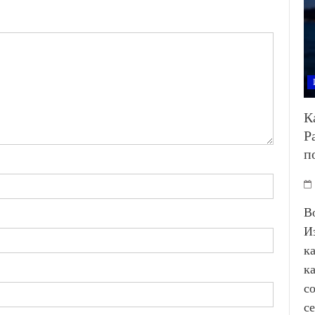
К
Р
п
В
И
к
к
с
с