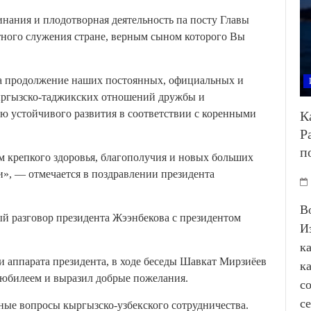
нания и плодотворная деятельность па посту Главы
тного служения стране, верным сыном которого Вы
а продолжение наших постоянных, официальных и
кыргызско-таджикских отношений дружбы и
ю устойчивого развития в соответствии с коренными
К
Р
п
м крепкого здоровья, благополучия и новых больших
и», — отмечается в поздравлении президента
В
ый разговор президента Жээнбекова с президентом
И
к
 аппарата президента, в ходе беседы Шавкат Мирзиёев
к
 юбилеем и выразил добрые пожелания.
с
с
ьные вопросы кыргызско-узбекского сотрудничества.