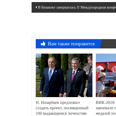
Навигация
В Бишкеке завершилась II Международная конфе
по
записям
Вам также понравится
Н. Назарбаев предложил
ВИК-2018:
создать проект, посвященный
завоевали 
100 выдающимся личностям
медалей по