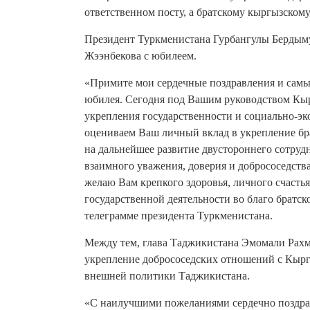
ответственном посту, а братскому кыргызскому
Президент Туркменистана Гурбангулы Бердыму
Жээнбекова с юбилеем.
«Примите мои сердечные поздравления и самы
юбилея. Сегодня под Вашим руководством Кыр
укрепления государственности и социально-э
оцениваем Ваш личный вклад в укрепление б
на дальнейшее развитие двустороннего сотруд
взаимного уважения, доверия и добрососедств
желаю Вам крепкого здоровья, личного счасть
государственной деятельности во благо братс
телеграмме президента Туркменистана.
Между тем, глава Таджикистана Эмомали Рахм
укрепление добрососедских отношений с Кыр
внешней политики Таджикистана.
«С наилучшими пожеланиями сердечно поздрав