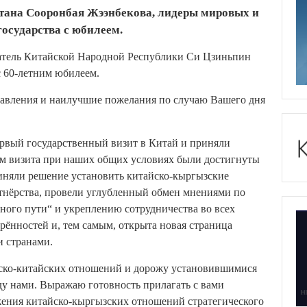
тана Сооронбая Жээнбекова, лидеры мировых и
осударства с юбилеем.
датель Китайской Народной Республики Си Цзиньпин
с 60-летним юбилеем.
равления и наилучшие пожелания по случаю Вашего дня
рвый государственный визит в Китай и приняли
ам визита при наших общих условиях были достигнуты
иняли решение установить китайско-кыргызские
ртнёрства, провели углубленный обмен мнениями по
дного пути“ и укреплению сотрудничества во всех
рённостей и, тем самым, открыта новая страница
 странами.
ско-китайских отношений и дорожу установившимися
 нами. Выражаю готовность прилагать с вами
ения китайско-кыргызских отношений стратегического