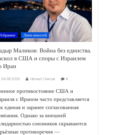
Избранное
Лента новостей
адыр Маликов: Война без единства.
аскол в США и споры с Израилем
о Иран
04.08.2026
Негмат Гиясов
0
оенное противостояние США и
зраиля с Ираном часто представляется
ак единая и заранее согласованная
ампания. Однако за внешней
олидарностью союзников скрываются
ерьёзные противоречия —