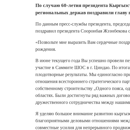
По случаю 60-летия президента Кыргызс
региональных держав поздравили главу г
По данным пресс-службы президента, предсе
поздравил президента Сооронбая Жээнбекова 
«Позвольте мне выразить Вам сердечные позд
рождения.
В июне текущего года Вы успешно провели пе
участие в Саммите ШОС в г. Циндао. По итог
плодотворные результаты. Мы единогласно пр
отношения всестороннего стратегического па
собственному строительству „Одного пояса, о
областях. Были достигнуты ряд важных догово
дружественного сотрудничества между нашими
Я уделяю большое внимание развитию кыргыз
благоприятными деловыми отношениями между
совместные усилия для непрерывного продвиж