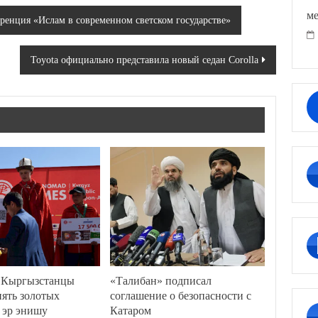
ме
ренция «Ислам в современном светском государстве»
Toyota официально представила новый седан Corolla
 Кыргызстанцы
«Талибан» подписал
пять золотых
соглашение о безопасности с
 эр энишу
Катаром