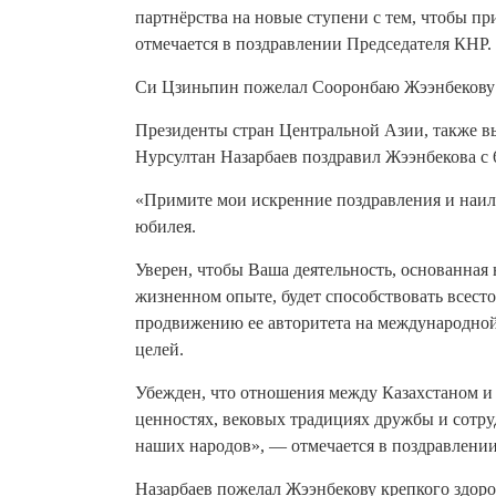
партнёрства на новые ступени с тем, чтобы п
отмечается в поздравлении Председателя КНР.
Си Цзиньпин пожелал Сооронбаю Жээнбекову к
Президенты стран Центральной Азии, также вы
Нурсултан Назарбаев поздравил Жээнбекова с
«Примите мои искренние поздравления и наи
юбилея.
Уверен, чтобы Ваша деятельность, основанная
жизненном опыте, будет способствовать всес
продвижению ее авторитета на международной
целей.
Убежден, что отношения между Казахстаном 
ценностях, вековых традициях дружбы и сотруд
наших народов», — отмечается в поздравлении
Назарбаев пожелал Жээнбекову крепкого здоро