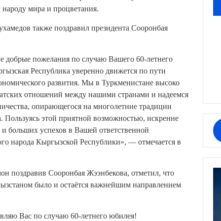
 народу мира и процветания.
хамедов также поздравил президента Сооронбая
е добрые пожелания по случаю Вашего 60-летнего
гызская Республика уверенно движется по пути
кономического развития. Мы в Туркменистане высоко
ратских отношений между нашими странами и надеемся
ничества, опирающегося на многолетние традиции
а. Пользуясь этой приятной возможностью, искренне
я и больших успехов в Вашей ответственной
кого народа Кыргызской Республики», — отмечается в
он поздравив Сооронбая Жээнбекова, отметил, что
гызстаном было и остаётся важнейшим направлением
ляю Вас по случаю 60-летнего юбилея!