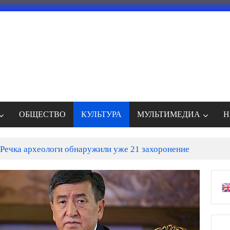
ОБЩЕСТВО
КУЛЬТУРА
МУЛЬТИМЕДИА
Н
Речка археологи обнаружили уже 21 захоронение