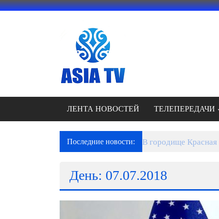
Перейти
к
содержимому
АЗИЯ
ТВ
это
телеканал
высокого
качества;
ЛЕНТА НОВОСТЕЙ
ТЕЛЕПЕРЕДАЧИ
документальные
фильмы,
музыкальные
Последние новости:
В городище Красная 
произведения,
рекламные
День: 07.07.2018
ролики
и
презентации.