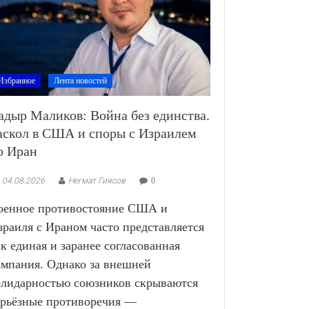
Избранное
Лента новостей
адыр Маликов: Война без единства.
аскол в США и споры с Израилем
о Иран
04.08.2026
Негмат Гиясов
0
оенное противостояние США и
зраиля с Ираном часто представляется
ак единая и заранее согласованная
ампания. Однако за внешней
олидарностью союзников скрываются
ерьёзные противоречия —