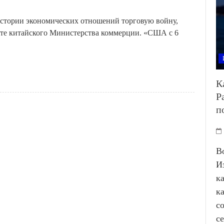
стории экономических отношений торговую войну,
айте китайского Министерства коммерции. «США с 6
К
Р
п
В
И
к
к
с
с