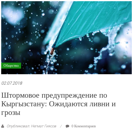
рекламные
ролики
и
презентации.
Общество
02.07.2018
Штормовое предупреждение по
Кыргызстану: Ожидаются ливни и
грозы
Опубликовал: Негмат Гиясов
0 Комментариев