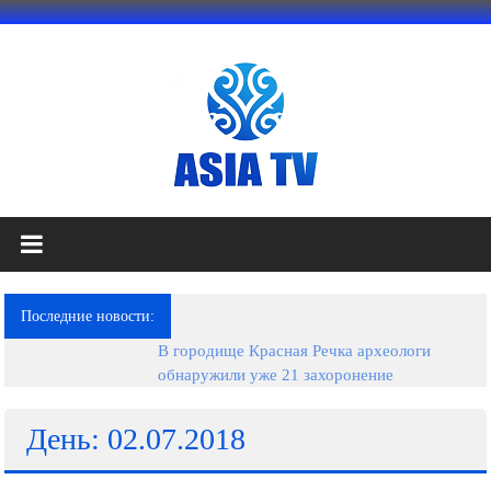
Перейти
к
содержимому
АЗИЯ
ТВ
это
Последние новости:
телеканал
В городище Красная Речка археологи
высокого
обнаружили уже 21 захоронение
качества;
документальные
фильмы,
День: 02.07.2018
музыкальные
произведения,