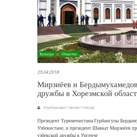
Культура
Общество
25.04.2018
Мирзиёев и Бердымухамедов
дружбы в Хорезмской облас
Опубликовал: Негмат Гиясов
Президент Туркменистана Гурбангулы Бердыму
Узбекистане, и президент Шавкат Мирзиёев п
узбекской дружбы в Ургенче