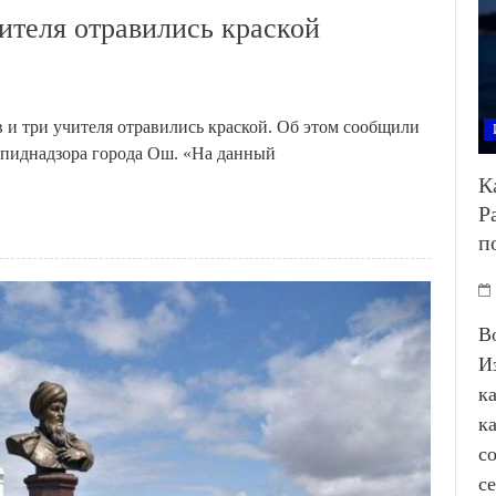
ителя отравились краской
и три учителя отравились краской. Об этом сообщили
эпиднадзора города Ош. «На данный
К
Р
п
В
И
к
к
с
с