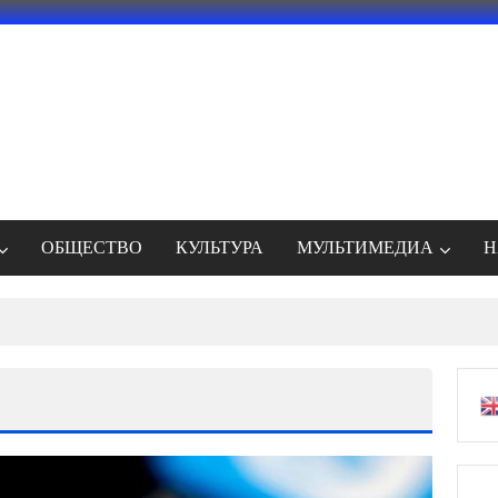
ОБЩЕСТВО
КУЛЬТУРА
МУЛЬТИМЕДИА
Н
енное удаление Telegram из App Store атакой вымогателей