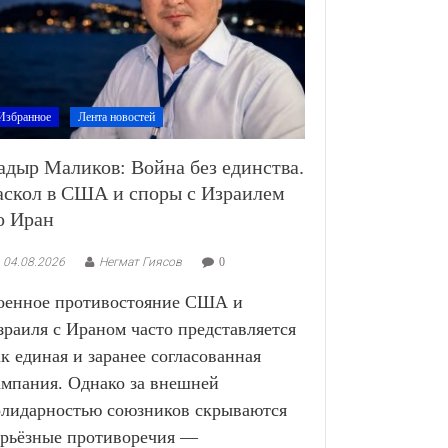
Избранное
Лента новостей
адыр Маликов: Война без единства.
аскол в США и споры с Израилем
о Иран
04.08.2026
Негмат Гиясов
0
оенное противостояние США и
зраиля с Ираном часто представляется
ак единая и заранее согласованная
ампания. Однако за внешней
олидарностью союзников скрываются
ерьёзные противоречия —