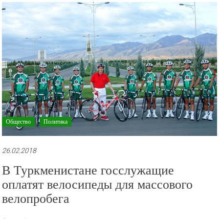
рекламные
ролики
и
презентации.
Общество
Политика
26.02.2018
В Туркменистане госслужащие
оплатят велосипеды для массового
велопробега