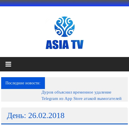
Перейти
к
содержимому
АЗИЯ
ТВ
это
Последние новости:
телеканал
Дуров объяснил временное удаление
высокого
Telegram из App Store атакой вымогателей
качества;
документальные
фильмы,
День: 26.02.2018
музыкальные
произведения,