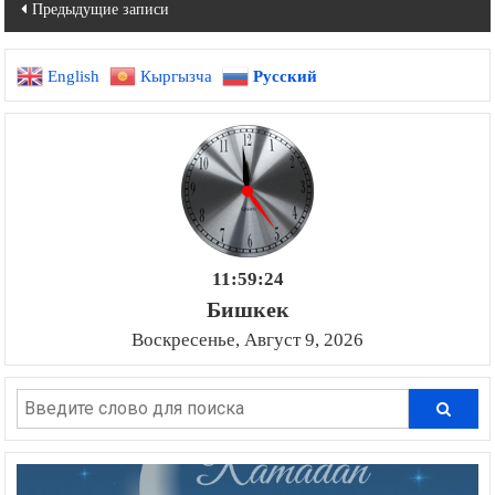
Навигация
Предыдущие записи
по
English
Кыргызча
Русский
записям
11:59:25
Бишкек
Воскресенье, Август 9, 2026