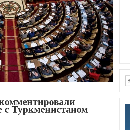
окомментировали
е с Туркменистаном