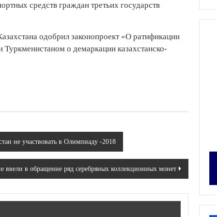
портных средств граждан третьих государств
Казахстана одобрил законопроект «О ратификации
и Туркменистаном о демаркации казахстанско-
стан не участвовать в Олимпиаду -2018
е ввели в обращение ряд серебряных коллекционных монет