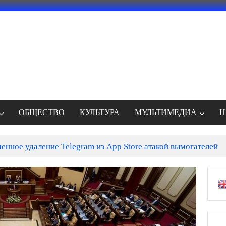
ОБЩЕСТВО
КУЛЬТУРА
МУЛЬТИМЕДИА
Н
енное удаление Telegram из App Store атакой вымогателей