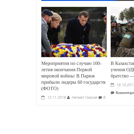
Мероприятия по случаю 100-
В Казахста
летия окончания Первой
учения ОД
мировой войны: В Париж
братство —
прибыли лидеры 60 государств
16.10.201
(ФОТО)
Комментар
Негмат Гиясов
12.11.2018
0