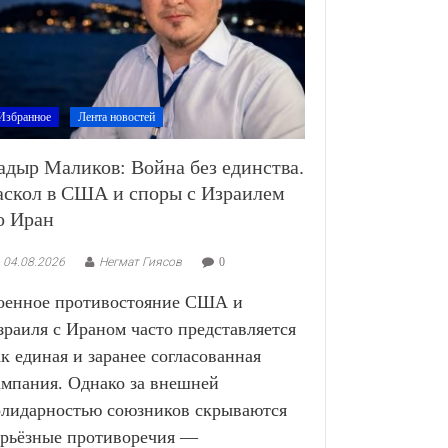
Избранное
Лента новостей
адыр Маликов: Война без единства.
аскол в США и споры с Израилем
о Иран
04.08.2026
Негмат Гиясов
0
оенное противостояние США и
зраиля с Ираном часто представляется
ак единая и заранее согласованная
ампания. Однако за внешней
олидарностью союзников скрываются
ерьёзные противоречия —