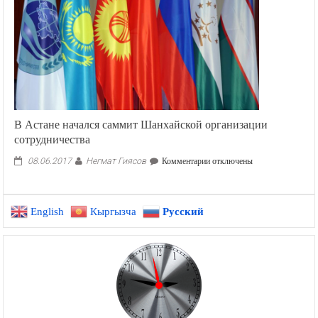
В Астане начался саммит Шанхайской организации
сотрудничества
Негмат Гиясов
к
08.06.2017
Комментарии
отключены
записи
В
Астане
English
Кыргызча
Русский
начался
саммит
Шанхайской
организации
сотрудничества