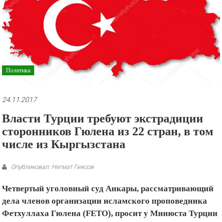
рекламные
ролики
и
презентации.
Политика
24.11.2017
Власти Турции требуют экстрадиции
сторонников Гюлена из 22 стран, в том
числе из Кыргызстана
Опубликовал: Негмат Гиясов
Четвертый уголовный суд Анкары, рассматривающий
дела членов организации исламского проповедника
Фетхуллаха Гюлена (FETO), просит у Минюста Турции