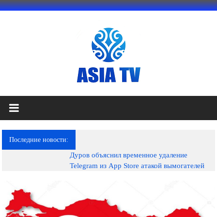
Перейти
к
содержимому
АЗИЯ
ТВ
это
Последние новости:
телеканал
Дуров объяснил временное удаление
высокого
Telegram из App Store атакой вымогателей
качества;
документальные
фильмы,
музыкальные
произведения,