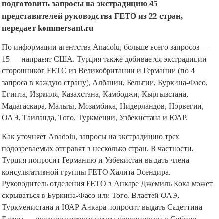
подготовить запросы на экстрадицию 45
представителей руководства FETO из 22 стран,
передает kommersant.ru
По информации агентства Anadolu, больше всего запросов —
15 — направят США. Турция также добивается экстрадиции
сторонников FETO из Великобритании и Германии (по 4
запроса в каждую страну), Албании, Бельгии, Буркина-Фасо,
Египта, Израиля, Казахстана, Камбоджи, Кыргызстана,
Мадагаскара, Мальты, Мозамбика, Нидерландов, Норвегии,
ОАЭ, Таиланда, Того, Туркмении, Узбекистана и ЮАР.
Как уточняет Anadolu, запросы на экстрадицию трех
подозреваемых отправят в несколько стран. В частности,
Турция попросит Германию и Узбекистан выдать члена
консультативной группы FETO Халита Эсендира.
Руководитель отделения FETO в Анкаре Джемиль Кока может
скрываться в Буркина-Фасо или Того. Властей ОАЭ,
Туркменистана и ЮАР Анкара попросит выдать Садеттина
Базера — предполагаемого имама группировки в Сибири.