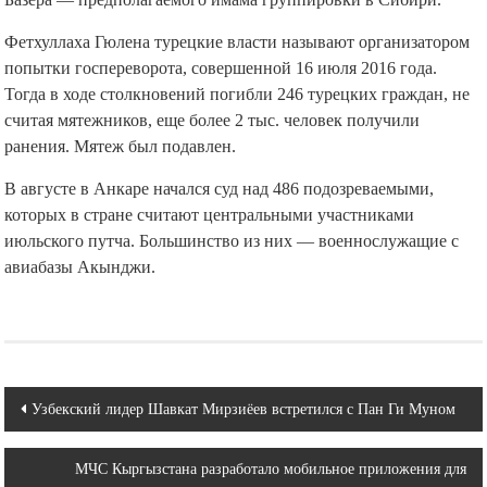
Фетхуллаха Гюлена турецкие власти называют организатором
попытки госпереворота, совершенной 16 июля 2016 года.
Тогда в ходе столкновений погибли 246 турецких граждан, не
считая мятежников, еще более 2 тыс. человек получили
ранения. Мятеж был подавлен.
В августе в Анкаре начался суд над 486 подозреваемыми,
которых в стране считают центральными участниками
июльского путча. Большинство из них — военнослужащие с
авиабазы Акынджи.
Навигация
Узбекский лидер Шавкат Мирзиёев встретился с Пан Ги Муном
по
МЧС Кыргызстана разработало мобильное приложения для
записям