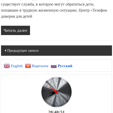
существует служба, в которую могут обратиться дети,
попавшие в трудную жизненную ситуацию. Центр «Телефон
доверия для детей
Читать далее
Навигация
Предыдущие записи
по
English
Кыргызча
Русский
записям
20:40:53