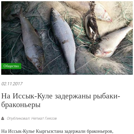
рекламные
ролики
и
презентации.
Общество
02.11.2017
На Иссык-Куле задержаны рыбаки-
браконьеры
Опубликовал: Негмат Гиясов
На Иссык-Кулье Кыргызстана задержали браконьеров,