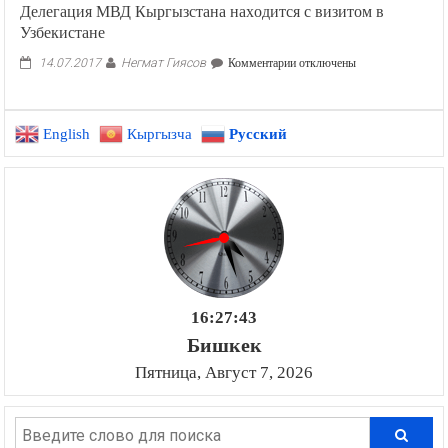
Делегация МВД Кыргызстана наxодится с визитом в
Узбекистане
Негмат Гиясов
к
14.07.2017
Комментарии
отключены
записи
Делегация
МВД
English
Кыргызча
Русский
Кыргызстана
наxодится
с
визитом
в
Узбекистане
16:27:44
Бишкек
Пятница, Август 7, 2026