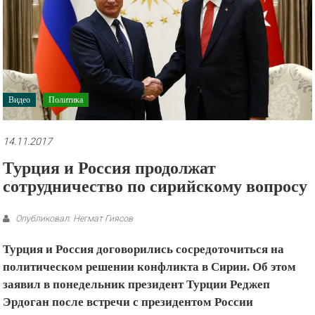
рекламные
ролики
и
презентации.
Видео
Политика
14.11.2017
Турция и Россия продолжат
сотрудничество по сирийскому вопросу
Опубликовал: Негмат Гиясов
Турция и Россия договорились сосредоточиться на
политическом решении конфликта в Сирии. Об этом
заявил в понедельник президент Турции Реджеп
Эрдоган после встречи с президентом России