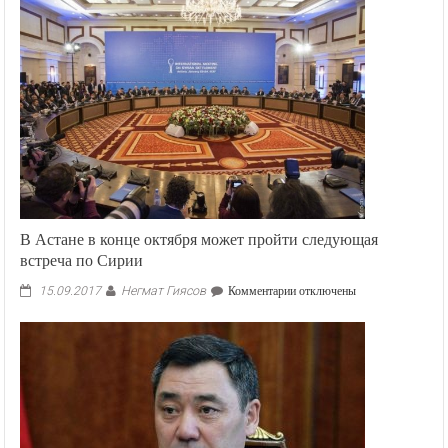
В Астане в конце октября может пройти следующая
встреча по Сирии
Негмат Гиясов
к
15.09.2017
Комментарии
отключены
записи
В
Астане
в
конце
октября
может
пройти