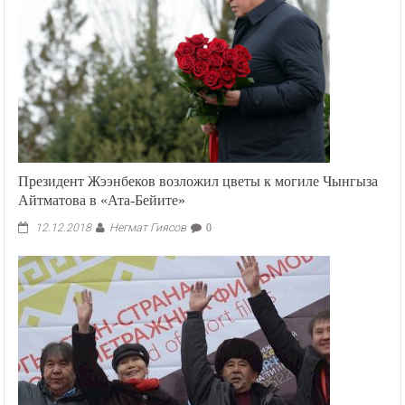
Президент Жээнбеков возложил цветы к могиле Чынгыза
Айтматова в «Ата-Бейите»
Негмат Гиясов
12.12.2018
0