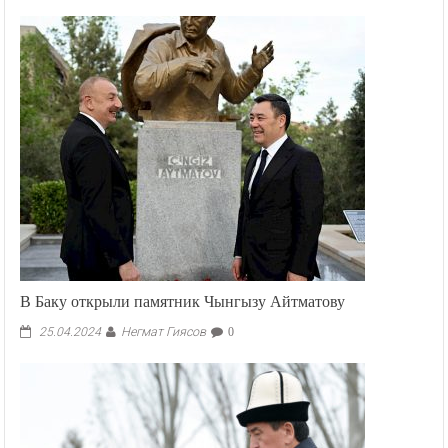
В Баку открыли памятник Чынгызу Айтматову
Негмат Гиясов
25.04.2024
0