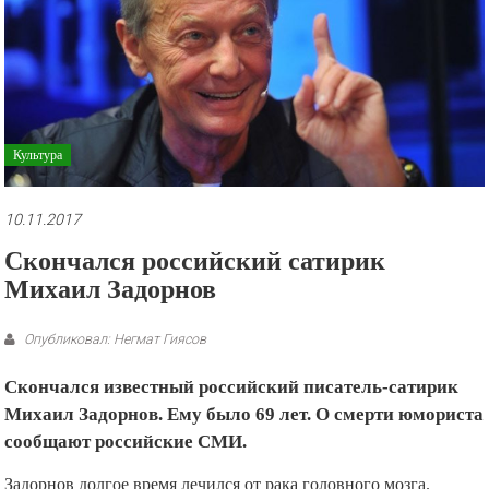
рекламные
ролики
и
презентации.
Культура
10.11.2017
Скончался российский сатирик
Михаил Задорнов
Опубликовал: Негмат Гиясов
Скончался известный российский писатель-сатирик
Михаил Задорнов. Ему было 69 лет. О смерти юмориста
сообщают российские СМИ.
Задорнов долгое время лечился от рака головного мозга.