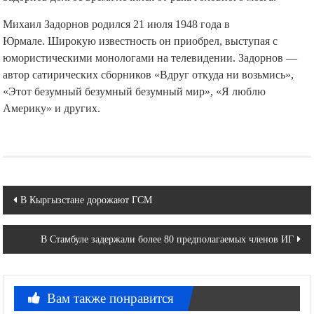
Михаил Задорнов родился 21 июля 1948 года в
Юрмале. Широкую известность он приобрел, выступая с
юмористическими монологами на телевидении. Задорнов —
автор сатирических сборников «Вдруг откуда ни возьмись»,
«Этот безумный безумный безумный мир», «Я люблю
Америку» и других.
Навигация
В Кыргызстане дорожают ГСМ
по
В Стамбуле задержали более 80 предполагаемых членов ИГ
записям
Вам также понравится