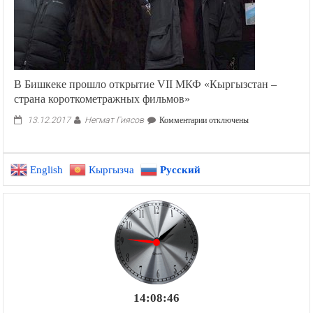
В Бишкеке прошло открытие VII МКФ «Кыргызстан –
страна короткометражных фильмов»
Негмат Гиясов
к
13.12.2017
Комментарии
отключены
записи
В
Бишкеке
English
Кыргызча
Русский
прошло
открытие
VII
МКФ
«Кыргызстан
–
страна
короткометражных
фильмов»
14:08:47