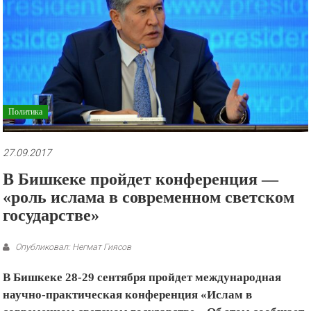
рекламные
ролики
и
презентации.
Политика
27.09.2017
В Бишкеке пройдет конференция —
«роль ислама в современном светском
государстве»
Опубликовал: Негмат Гиясов
В Бишкеке 28-29 сентября пройдет международная
научно-практическая конференция «Ислам в