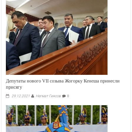
Депутаты нового VII созыва Жогорку Кенеша принесли
присягу
Негмат Гиясов
29.12.2021
0