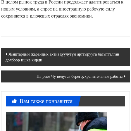
В целом рынок труда в России продолжает адаптироваться к
новым условиям, а спрос на иностранную рабочую силу
сохраняется в ключевых отраслях экономики.
Навигация
Жаштардын жарандык активдүүлүгүн арттырууга багытталган
долбоор ишке кирди
по
записям
На реке Чу ведутся берегоукрепительные работы
Вам также понравится