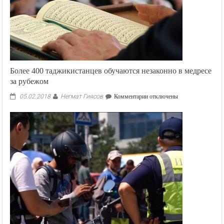
Более 400 таджикистанцев обучаются незаконно в медресе
за рубежом
Негмат Гиясов
к
05.02.2018
Комментарии
отключены
записи
Более
400
таджикистанцев
обучаются
незаконно
в
медресе
за
рубежом