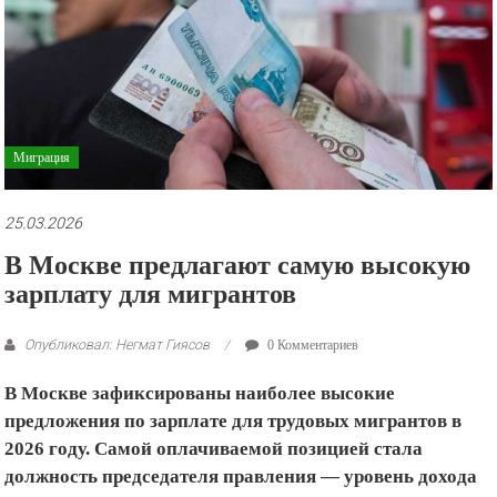
рекламные
ролики
и
презентации.
Миграция
25.03.2026
В Москве предлагают самую высокую
зарплату для мигрантов
Опубликовал: Негмат Гиясов
0 Комментариев
В Москве зафиксированы наиболее высокие
предложения по зарплате для трудовых мигрантов в
2026 году. Самой оплачиваемой позицией стала
должность председателя правления — уровень дохода